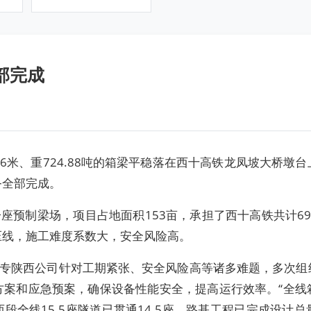
部完成
.6米、重724.88吨的箱梁平稳落在西十高铁龙凤坡大桥墩
务全部完成。
预制梁场，项目占地面积153亩，承担了西十高铁共计69
压线，施工难度系数大，安全风险高。
陕西公司针对工期紧张、安全风险高等诸多难题，多次组
方案和应急预案，确保设备性能安全，提高运行效率。“全线
段全线15.5座隧道已贯通14.5座，路基工程已完成设计总