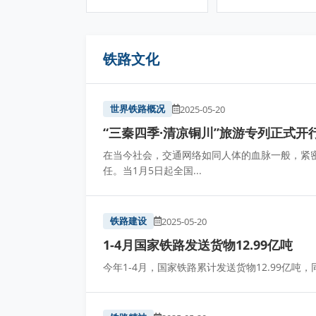
铁路文化
世界铁路概况
2025-05-20
“三秦四季·清凉铜川”旅游专列正式开
在当今社会，交通网络如同人体的血脉一般，紧
任。当1月5日起全国...
铁路建设
2025-05-20
1-4月国家铁路发送货物12.99亿吨
今年1-4月，国家铁路累计发送货物12.99亿吨