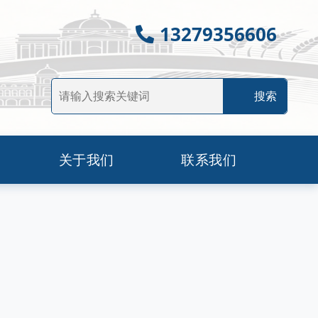
13279356606
关于我们
联系我们