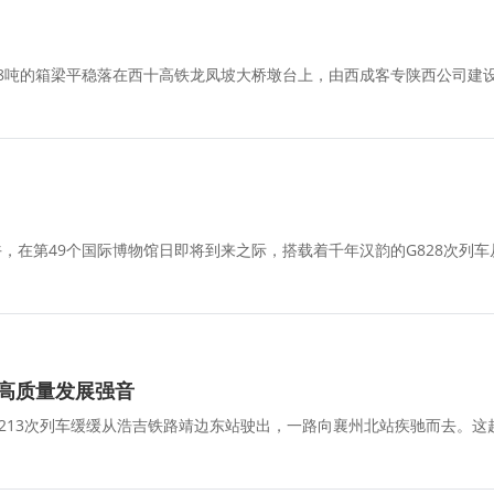
24.88吨的箱梁平稳落在西十高铁龙凤坡大桥墩台上，由西成客专陕西公司
上午，在第49个国际博物馆日即将到来之际，搭载着千年汉韵的G828次列
高质量发展强音
84213次列车缓缓从浩吉铁路靖边东站驶出，一路向襄州北站疾驰而去。