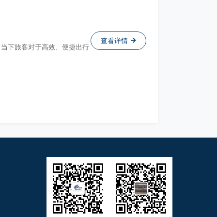
查看详情
出当下旅客对于高效、便捷出行