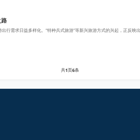
之路
游出行需求日益多样化。“特种兵式旅游”等新兴旅游方式的兴起，正反映
共
页
条
1
6