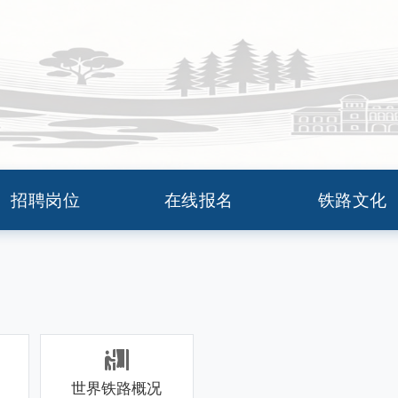
网
招聘岗位
在线报名
铁路文化
世界铁路概况