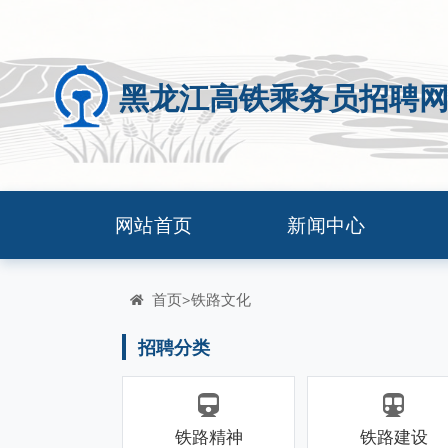
黑龙江高铁乘务员招聘
网站首页
新闻中心
首页
铁路文化
>
招聘分类
铁路精神
铁路建设