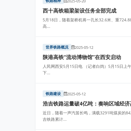
铁路精神
2025-05-20
西十高铁箱梁架设任务全部完成
5月18日，随着架桥机将一孔长32.6米、重7
高...
世界铁路概况
2025-05-12
陕港高铁“流动博物馆”在西安启动
人民网西安5月15日电 （记者白鸽）5月15日
下...
铁路建设
2025-05-12
浩吉铁路运量破4亿吨：奏响区域经济
近日，随着一声汽笛长鸣，满载3291吨煤炭的
吉铁路累计...