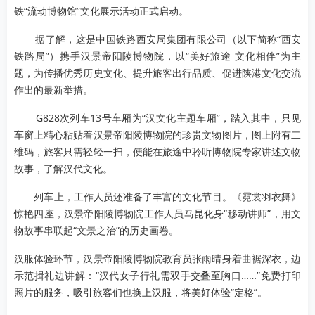
铁“流动博物馆”文化展示活动正式启动。
据了解，这是中国铁路西安局集团有限公司（以下简称“西安
铁路局”）携手汉景帝阳陵博物院，以“美好旅途 文化相伴”为主
题，为传播优秀历史文化、提升旅客出行品质、促进陕港文化交流
作出的最新举措。
G828次列车13号车厢为“汉文化主题车厢”，踏入其中，只见
车窗上精心粘贴着汉景帝阳陵博物院的珍贵文物图片，图上附有二
维码，旅客只需轻轻一扫，便能在旅途中聆听博物院专家讲述文物
故事，了解汉代文化。
列车上，工作人员还准备了丰富的文化节目。《霓裳羽衣舞》
惊艳四座，汉景帝阳陵博物院工作人员马昆化身“移动讲师”，用文
物故事串联起“文景之治”的历史画卷。
汉服体验环节，汉景帝阳陵博物院教育员张雨晴身着曲裾深衣，边
示范揖礼边讲解：“汉代女子行礼需双手交叠至胸口……”免费打印
照片的服务，吸引旅客们也换上汉服，将美好体验“定格”。