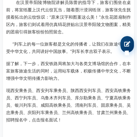
在汉景帝阳陵博物院讲解员陈蕾的指导下，旅客们围坐在桌
前，将宣纸覆上汉代云纹瓦当，随着墨汁浸润纸张，旅客张先生抚
摸着拓出的云纹惊叹：“原来汉字和图案这么美！”永生花团扇制作
区内，旅客们则试着用仿真绢花拼贴出汉景帝阳陵文物图案，精美
的团扇引得旅客纷纷拍照留念。
“列车上的每一位旅客都是文化的传播者，让我们在旅途中去感
我要报名
受中华文化，共同讲好中国故事。”列车长李吉双子表示。
据了解，下一步，西安铁路局将加大与各类文博场馆的合作，在丰
富旅客旅途生活的同时，运用站车载体，积极传播中华文化，不断
增强中华文明传播力影响力。
现西安乘务员、西安列车乘务员、陕西西安列车员、西安高铁乘务
员、西宁列车员、乌鲁木齐列车员、库尔勒乘务员、宁夏高铁乘务
员、银川列车员、咸阳高铁乘务员、渭南列车员、固原乘务员、吴
忠乘务员、庆阳列车乘务员、兰州高铁乘务员、甘肃兰州乘务员、
招聘报名中，点击报名面试！