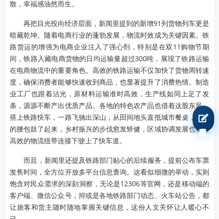
散，幸福感油然而生。
再把目光投向经济层面，新闻里提到的新增91列货物列车更是
暗藏乾坤。随着电商行业的蓬勃发展，物流时效成为关键因素。铁
路货运的增强为电商企业注入了强心剂，特别是在双11购物节期
间，铁路入藏电商货物的日均运输量超过300吨，展现了铁路运输
在电商物流中的重要角色。高效的铁路运输不仅加快了货物周转速
度，确保消费者能够快速收到商品，也显著提升了消费热情。制造
业工厂也跟着沾光，原材料运输准时高效，生产线如同上足了发
条，源源不断产出优质产品。各地的特色农产品也借着这股东风，
搭上铁路快车，一路飞驰出深山，从田间地头直抵城市餐桌，农民
我要报名
的腰包鼓了起来，乡村振兴的步伐愈发矫健，区域协调发展也在这
高效的物流纽带连接下驶上了快车道。
而且，新闻里还提及铁路部门贴心的后续服务，提前公布车票
发售时间，全方位开放多平台信息查询。这看似细微的举动，实则
饱含对民众需求的深刻洞察，无论是12306等官网，还是移动端的
客户端、微信公众号，抑或是各地铁路部门动态、火车站公告，都
让旅客和货主随时随地掌握关键信息，这份人文关怀让人暖心不