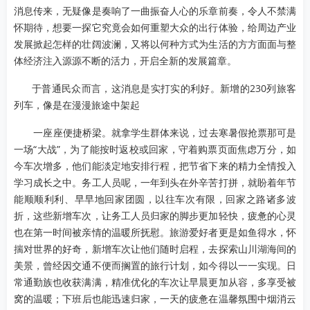
消息传来，无疑像是奏响了一曲振奋人心的乐章前奏，令人不禁满
怀期待，想要一探它究竟会如何重塑大众的出行体验，给周边产业
发展掀起怎样的壮阔波澜，又将以何种方式为生活的方方面面与整
体经济注入源源不断的活力，开启全新的发展篇章。
于普通民众而言，这消息是实打实的利好。新增的230列旅客
列车，像是在漫漫旅途中架起
一座座便捷桥梁。就拿学生群体来说，过去寒暑假抢票那可是
一场“大战”，为了能按时返校或回家，守着购票页面焦虑万分，如
今车次增多，他们能淡定地安排行程，把节省下来的精力全情投入
学习成长之中。务工人员呢，一年到头在外辛苦打拼，就盼着年节
能顺顺利利、早早地回家团圆，以往车次有限，回家之路诸多波
折，这些新增车次，让务工人员归家的脚步更加轻快，疲惫的心灵
也在第一时间被亲情的温暖所抚慰。旅游爱好者更是如鱼得水，怀
揣对世界的好奇，新增车次让他们随时启程，去探索山川湖海间的
美景，曾经因交通不便而搁置的旅行计划，如今得以一一实现。日
常通勤族也收获满满，精准优化的车次让早晨更加从容，多享受被
窝的温暖；下班后也能迅速归家，一天的疲惫在温馨氛围中烟消云