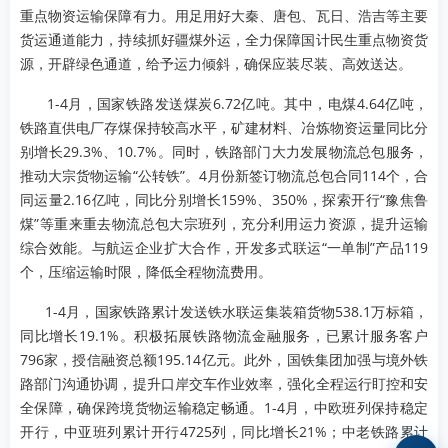
重点物资运输保障有力。用足用好大秦、唐包、瓦日、浩吉等主要
货运通道能力，持续抓好疆煤外运，全力保障国计民生重点物资货
源，开辟绿色通道，给予运力倾斜，确保应装尽装、高效送达。
1-4月，国家铁路发送煤炭6.72亿吨。其中，电煤4.64亿吨，
铁路直供电厂存煤保持较高水平，矿建材料、冶炼物资运量同比分
别增长29.3%、10.7%。同时，铁路部门大力发展物流总包服务，
推动大宗货物运输“公转铁”。4月份新签订物流总包合同114个，合
同运量2.16亿吨，同比分别增长159%、350%，探索开行“豫焦鲁
煤”等重来重去物流总包大宗班列，充分利用运力资源，提升运输
综合效能。与航运企业扩大合作，开发多式联运“一单制”产品119
个，压缩运输时限，降低全程物流费用。
1-4月，国家铁路累计发送铁水联运集装箱货物538.1万标箱，
同比增长19.1%。积极拓展铁路物流金融服务，已累计服务客户
796家，授信融资总额195.14亿元。此外，国铁集团加强与境外铁
路部门沟通协调，提升口岸交车作业效率，强化全程运行盯控和安
全保障，确保跨境货物运输稳定畅通。1-4月，中欧班列保持稳定
开行，中亚班列累计开行4725列，同比增长21%；中老铁路累计